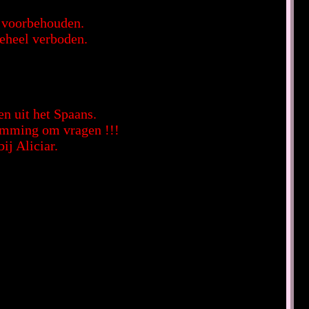
n voorbehouden.
geheel verboden.
en uit het Spaans.
temming om vragen !!!
ij Aliciar.