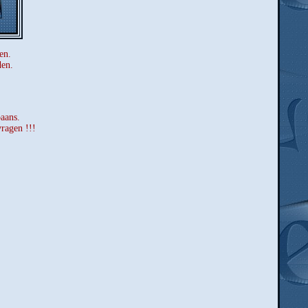
en.
den.
paans.
vragen !!!