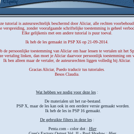
ze tutorial is auteursrechtelijk beschermd door Aliciar, alle rechten voorbehoud
e verspreiding, zonder voorafgaande schriftelijke toestemming is geheel verbo
Elke gelijkenis met een andere tutorial is puur toeval.
Ik heb de les gemaakt in PSP X6 op 21-09-2014.
b de persoonlijke toestemming van Aliciar om haar lessen te vertalen uit het S
ze vertaling linken, dan moet je Aliciar daarvoor persoonlijk toestemming om 
Ik ben alleen maar de vertaler, de auteursrechten liggen volledig bij Aliciar.
Gracias Aliciar, Puedo traducir tus tutoriales.
Besos Claudia.
Wat hebben we nodig voor deze les
:
De materialen uit het rar-bestand.
PSP X, maar de les kan ook in een eerdere versie gemaakt worden.
Ik heb de les in PSP 16 gemaakt.
De gebruikte filters in deze les
:
Penta.com - color dot :
Hier
.
Greg's Factory Output Vol. II - Pool Shadow :
Hier
.