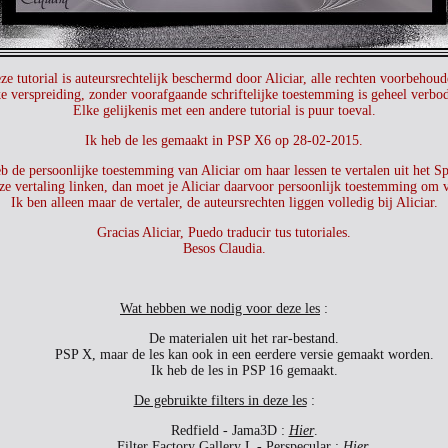
ze tutorial is auteursrechtelijk beschermd door Aliciar, alle rechten voorbehoud
e verspreiding, zonder voorafgaande schriftelijke toestemming is geheel verbo
Elke gelijkenis met een andere tutorial is puur toeval.
Ik heb de les gemaakt in PSP X6 op 28-02-2015.
b de persoonlijke toestemming van Aliciar om haar lessen te vertalen uit het S
ze vertaling linken, dan moet je Aliciar daarvoor persoonlijk toestemming om 
Ik ben alleen maar de vertaler, de auteursrechten liggen volledig bij Aliciar.
Gracias Aliciar, Puedo traducir tus tutoriales.
Besos Claudia.
Wat hebben we nodig voor deze les
:
De materialen uit het rar-bestand.
PSP X, maar de les kan ook in een eerdere versie gemaakt worden.
Ik heb de les in PSP 16 gemaakt.
De gebruikte filters in deze les
:
Redfield - Jama3D :
Hier
.
Filter Factory Gallery L - Perspecular :
Hier
.