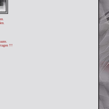
en.
den.
paans.
vragen !!!