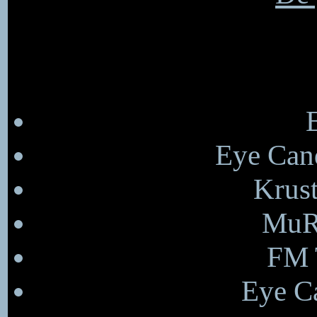
Eye Cand
Krust
MuRa
FM T
Eye Ca