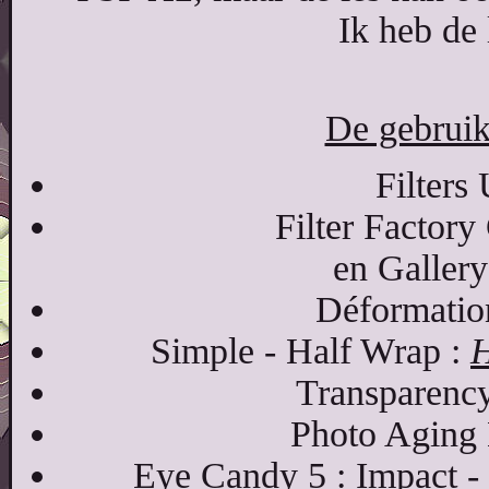
Ik heb de
De gebruikt
Filters
Filter Factory
en Gallery
Déformation
Simple - Half Wrap :
H
Transparency
Photo Aging 
Eye Candy 5 : Impact -