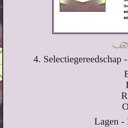
4. Selectiegereedschap -
R
O
Lagen - 