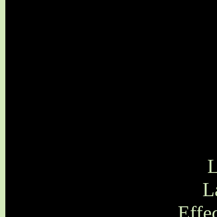
L
L
Effec