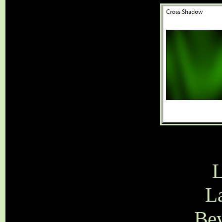
L
L
Bew