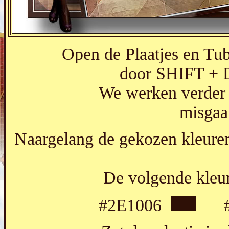
Open de Plaatjes en Tub
door SHIFT + D 
We werken verder m
misgaan
Naargelang de gekozen kleur
De volgende kleur
#2E1006
#F