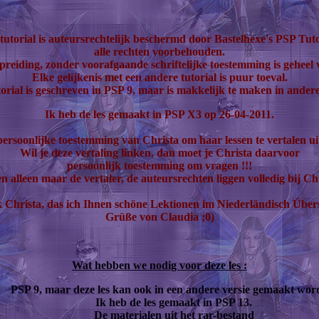
tutorial is auteursrechtelijk beschermd door Bastelhexe's PSP Tuto
alle rechten voorbehouden.
preiding, zonder voorafgaande schriftelijke toestemming is geheel
Elke gelijkenis met een andere tutorial is puur toeval.
orial is geschreven in PSP 9, maar is makkelijk te maken in andere
Ik heb de les gemaakt in PSP X3 op 26-04-2011.
persoonlijke toestemming van Christa om haar lessen te vertalen uit
Wil je deze vertaling linken, dan moet je Christa daarvoor
persoonlijk toestemming om vragen !!!
n alleen maar de vertaler, de auteursrechten liggen volledig bij Ch
 Christa, das ich Ihnen schöne Lektionen im Niederländisch Über
Grüße von Claudia ;0)
Wat hebben we nodig voor deze les :
PSP 9, maar deze les kan ook in een andere versie gemaakt wor
Ik heb de les gemaakt in PSP 13.
De materialen uit het rar-bestand