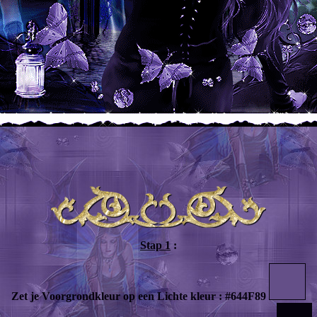
Stap 1
:
Zet je Voorgrondkleur op een Lichte kleur : #644F89