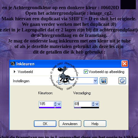
en je Achtergrondkleur op een donkere kleur : #06020D
Open het achtergrondplaatje : image_cg2.
Maak hiervan een duplicaat via SHIFT + D en sluit het originele.
We gaan verder werken met het duplicaat ;0)
e ziet in je Lagenpallet dat er 2 lagen zijn bij dit achtergrondplaatj
de achtergrondlaag en de framelaag.
Je mag de onderste laag inkleuren met een kleur uit je tube
of als je dezelfde materialen gebruikt als deze les zijn
dit de getallen die ik heb gebruikt :
Sluit de framelaag nu in je Lagenpallet door op het oogje te klikke