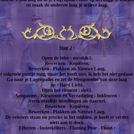
en maak de onderste laag je actieve laag.
Stap 2
:
Open de tube : mysthik1.
Bewerken - Kopiëren.
Bewerken - Plakken als Nieuwe Laag.
t volgende puntje mag, maar het hoeft niet, ik heb het niet gedaan 
Ga naar je Lagenpallet en zet de Mengmodus van deze laag
op : Hard Licht.
Open het element : ele61.
Aanpassen - Kleurtoon en Verzadiging - Inkleuren :
Neem dezelfde instellingen als daarnet.
Bewerken - Kopiëren.
Bewerken - Plakken als Nieuwe Laag.
De vensters staan nu precies in het midden, je hoeft er verder
niets aan te doen.
Effecten - Insteekfilters - Flaming Pear - Flood :