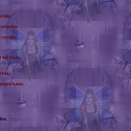
riale,
 verboden.
 versies.
 het Duits.
rista.
setzen kann.
den.