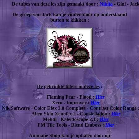
De tubes van deze les zijn gemaakt door :
Nikita
- Gini - Jac
De groep van Jack kan je vinden door op onderstaand
button te klikken :
De gebruikte filters in deze les
:
Flaming Pear - Flood :
Hier
Xero - Improver :
Hier
Nik Software - Color Efex 3.0 Complete - Contrast Color Range 
Alien Skin Xenofex 2 - Constellation :
Hier
Mehdi - Kaleidoscope 2.1 :
Hier
FM Tile Tools - Blend Emboss :
Hier
Animatie Shop kan je ophalen door op