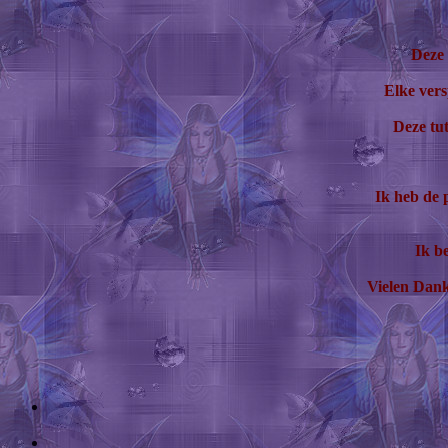
Deze 
Elke vers
Deze tut
Ik heb de 
Ik be
Vielen Dank