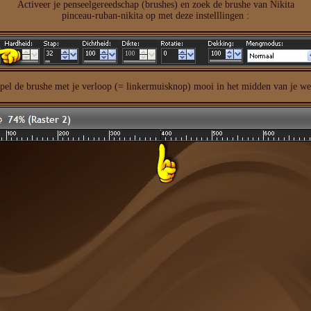
Activeer je penseelgereedschap (brushes) en zoek de brushe van Nikita
pinceau-ruban-nikita op met deze instelllingen :
el de brushe met je verloop (= linkermuisknop) mooi in het midden van je we