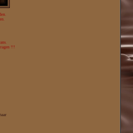
den.
en.
rans.
ragen !!!
haar