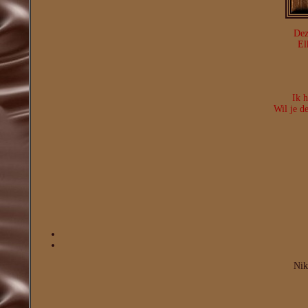
Dez
El
Ik h
Wil je d
Nik