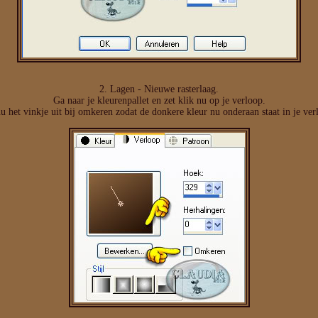
2. Lagen - Nieuwe rasterlaag.
Ga naar je kleurenpallet en zet klik nu op je verloop.
u het vinkje uit bij omkeren zodat de donkere kleur nu onderaan staat in je ver