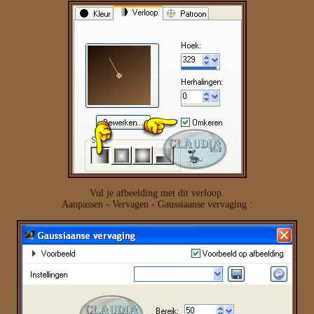
Vul je afbeelding met dit verloop.
Aanpassen - Vervagen - Gaussiaanse vervaging :