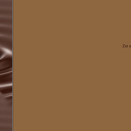
Zet n