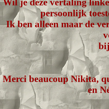
Wil je deze vertaling lin
persoonlijk toes
Ik ben alleen maar de ver
v
bi
Merci beaucoup Nikita, qu
en Né