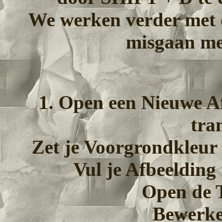
We werken verder met d
misgaan met
1. Open een Nieuwe Af
tra
Zet je Voorgrondkleur
Vul je Afbeelding
Open de T
Bewerke