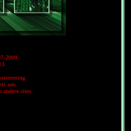
07-2009.
13.
oestemming.
ets aan.
andere sites.