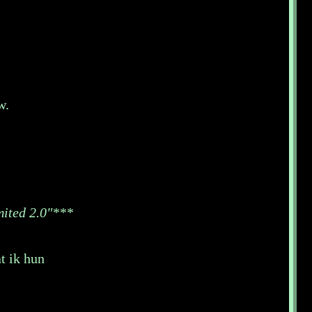
w.
mited 2.0"***
t ik hun