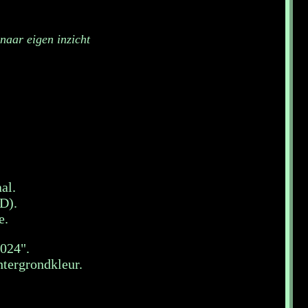
naar eigen inzicht
al.
D).
e.
024".
htergrondkleur.