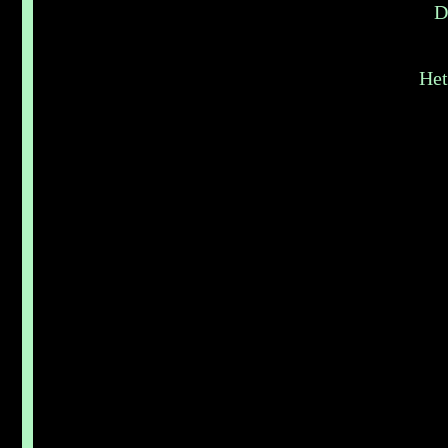
D
Het