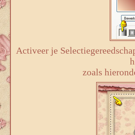
Activeer je Selectiegereedscha
h
zoals hierond