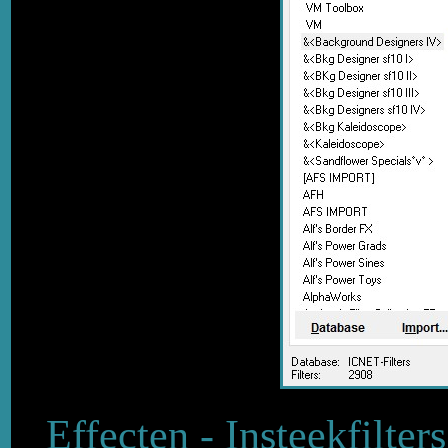
Effecten - Insteekfilte