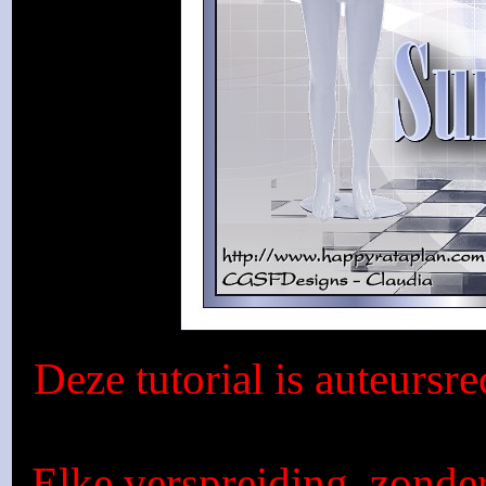
Deze tutorial is auteursr
Elke verspreiding, zonde