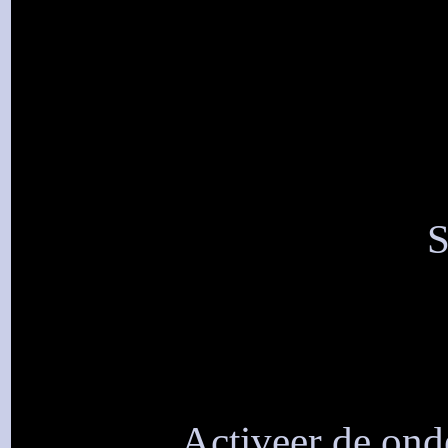
S
Activeer de onde