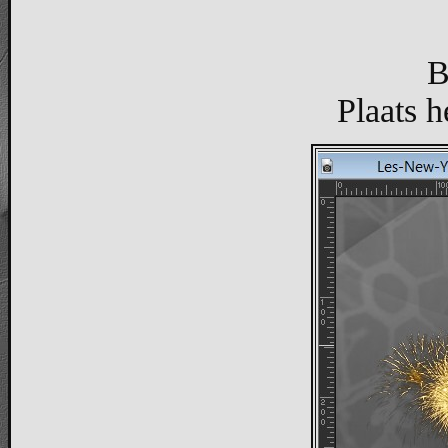
B
Plaats h