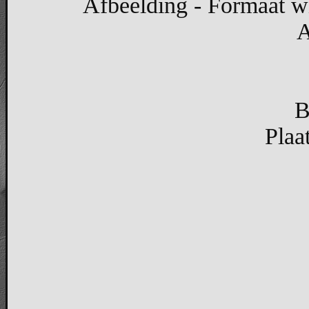
Afbeelding - Formaat wi
A
B
Plaa