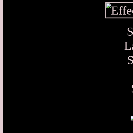
S
L
S