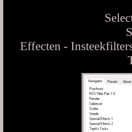
Selec
S
Effecten - Insteekfilte