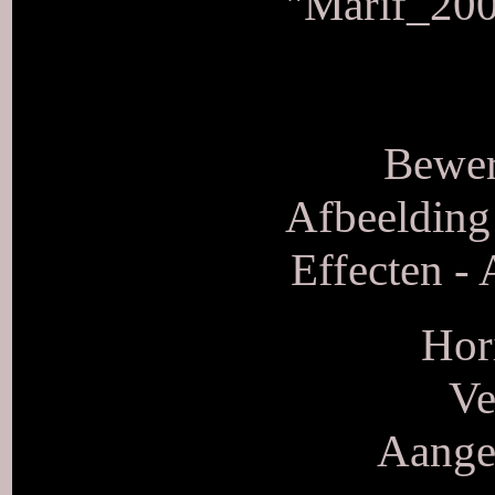
"Marif_20
Bewer
Afbeelding 
Effecten - 
Hor
Ve
Aangep