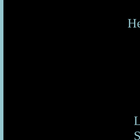
He
L
S