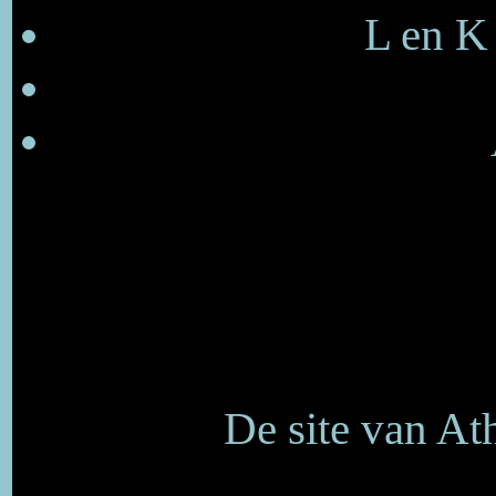
L en K
De site van At