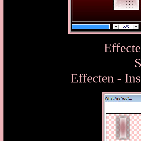
Effecte
S
Effecten - In