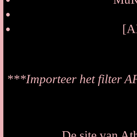
[A
***Importeer het filter A
De site van At