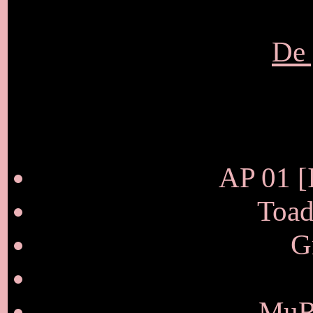
De 
AP 01 [I
Toad
G
MuRa