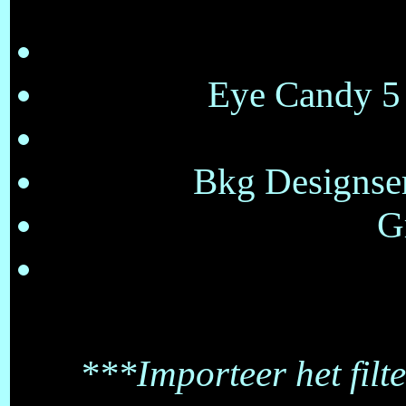
Eye Candy 5 
Bkg Designser
G
***Importeer het filte