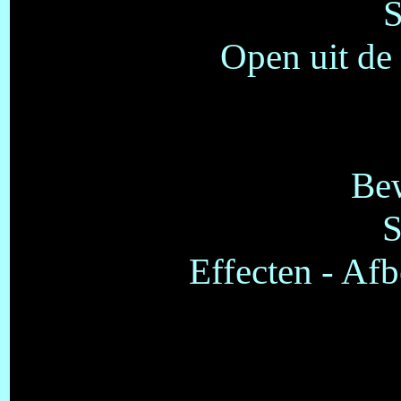
S
Open uit de
Bew
S
Effecten - Afb