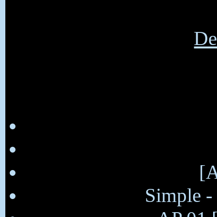
De 
[
Simple -