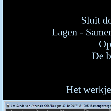
Sluit d
Lagen - Samen
Op
De b
Het werkje 