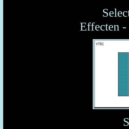
Selec
Effecten -
S