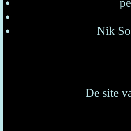
pe
Nik So
De site v