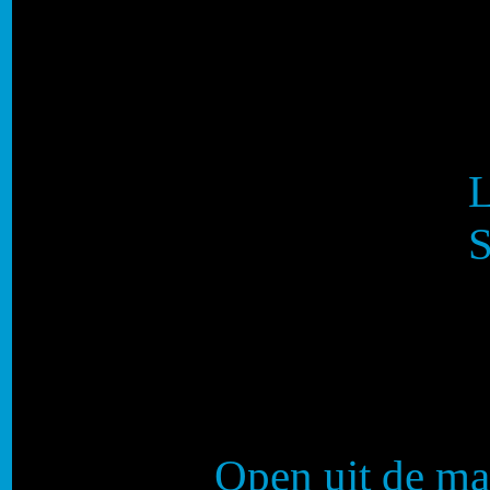
L
S
Open uit de ma