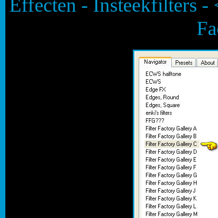
Effecten - Insteekfilters 
Fa