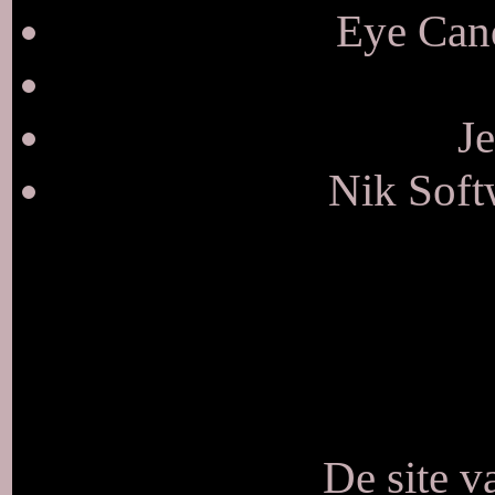
Eye Cand
Je
Nik Soft
De site v