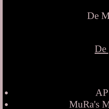
De Ma
De 
AP 
MuRa's Me