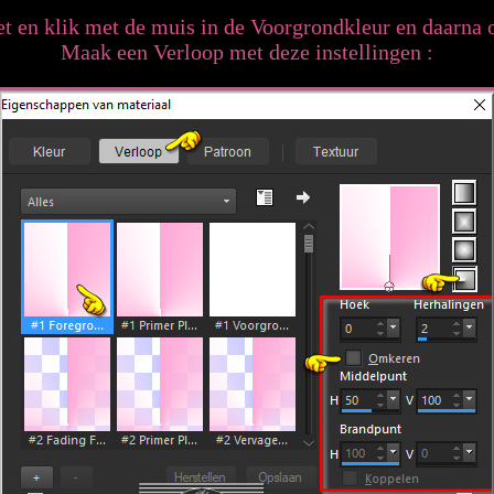
et en klik met de muis in de Voorgrondkleur en daarna o
Maak een Verloop met deze instellingen :