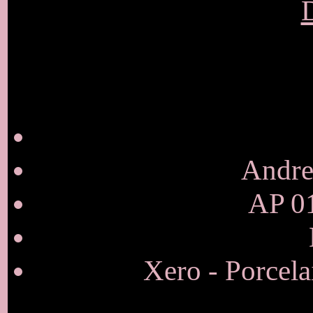
D
Andrew
AP 01
Xero - Porcela