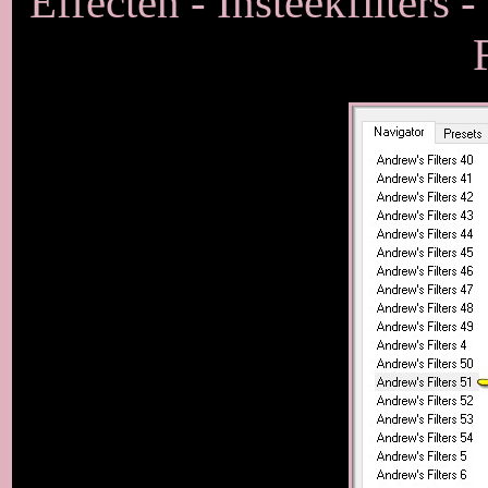
Effecten - Insteekfilters