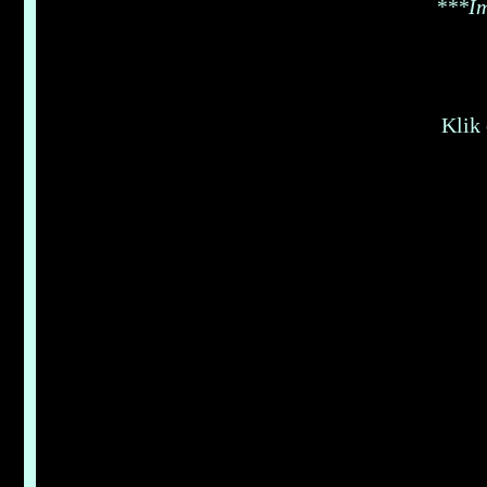
***Im
Klik 