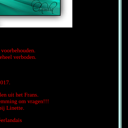
en voorbehouden.
geheel verboden.
2017.
en uit het Frans.
stemming om vragen!!!
ij Linette.
éerlandais