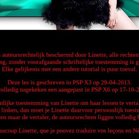
s auteursrechtelijk beschermd door Linette, alle recht
ng, zonder voorafgaande schriftelijke toestemming is 
Elke gelijkenis met een andere tutorial is puur toeval.
Deze les is geschreven in PSP X3 op 29-04-2013.
olledig nagekeken een aangepast in PSP X6 op 17-10-
nlijke toestemming van Linette om haar lessen te vertal
g linken, dan moet je Linette daarvoor persoonlijk toe
een maar de vertaler, de auteursrechten liggen volledig b
ucoup Linette, que je pouvez traduire vos leçons en N