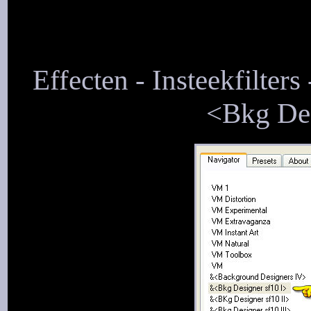
Effecten - Insteekfilter
<Bkg Des