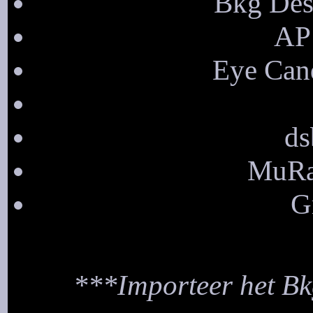
Bkg Desi
AP 
Eye Cand
ds
MuRa'
G
***Importeer het Bkg 