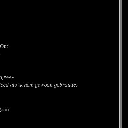
 Out.
.
.0."***
deed als ik hem gewoon gebruikte.
gaan :