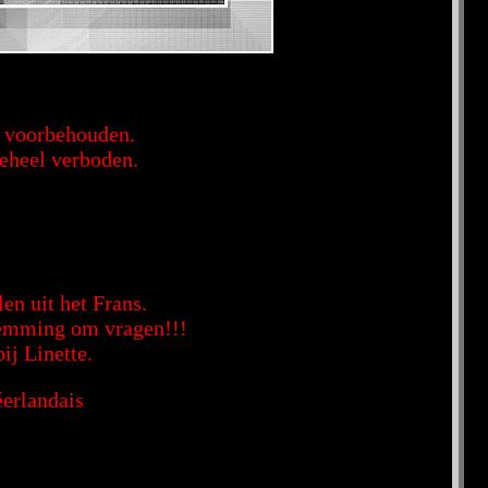
en voorbehouden.
geheel verboden.
en uit het Frans.
stemming om vragen!!!
ij Linette.
éerlandais