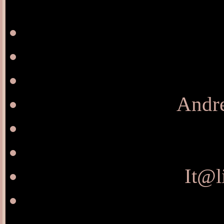
Andre
It@l