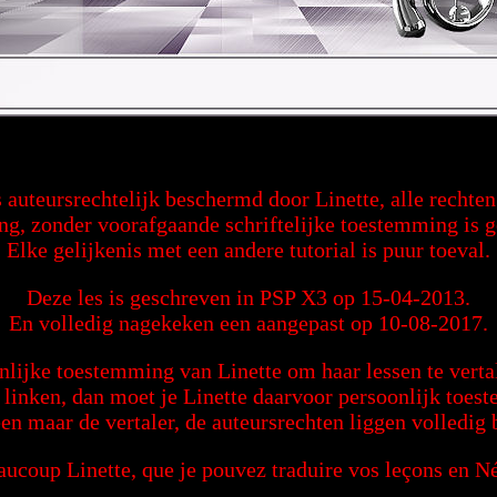
s auteursrechtelijk beschermd door Linette, alle recht
ng, zonder voorafgaande schriftelijke toestemming is 
Elke gelijkenis met een andere tutorial is puur toeval.
Deze les is geschreven in PSP X3 op 15-04-2013.
En volledig nagekeken een aangepast op 10-08-2017.
nlijke toestemming van Linette om haar lessen te vertal
g linken, dan moet je Linette daarvoor persoonlijk toe
een maar de vertaler, de auteursrechten liggen volledig b
ucoup Linette, que je pouvez traduire vos leçons en N