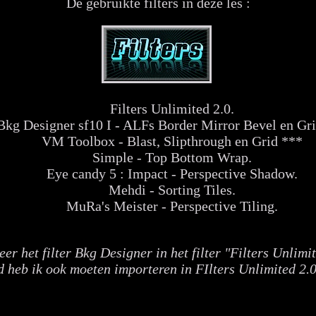
De gebruikte filters in deze les :
Filters Unlimited 2.0.
Bkg Designer sf10 I - ALFs Border Mirror Bevel en Gr
VM Toolbox - Blast, Slipthrough en Grid ***
Simple - Top Bottom Wrap.
Eye candy 5 : Impact - Perspective Shadow.
Mehdi - Sorting Tiles.
MuRa's Meister - Perspective Tiling.
er het filter Bkg Designer in het filter "Filters Unlimi
d heb ik ook moeten importeren in FIlters Unlimited 2.