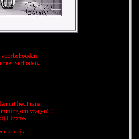
en voorbehouden.
geheel verboden.
en uit het Frans.
stemming om vragen!!!
ij Linette.
éerlandais