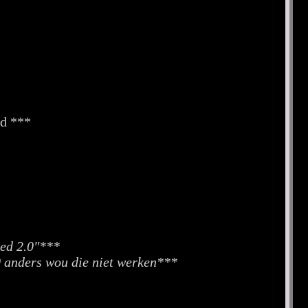
id ***
ted 2.0"***
0 anders wou die niet werken***