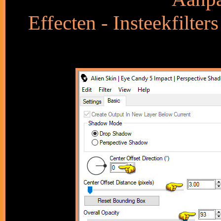
Effecten - Insteekfilter