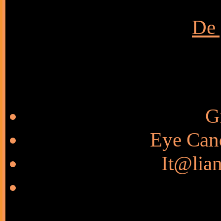
De 
G
Eye Cand
It@lian