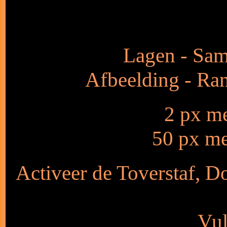
Lagen - Sam
Afbeelding - Ra
2 px m
50 px me
Activeer de Toverstaf, Do
Vul