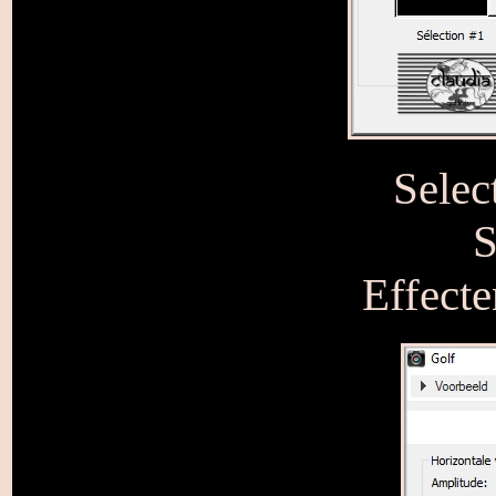
Selec
S
Effecte