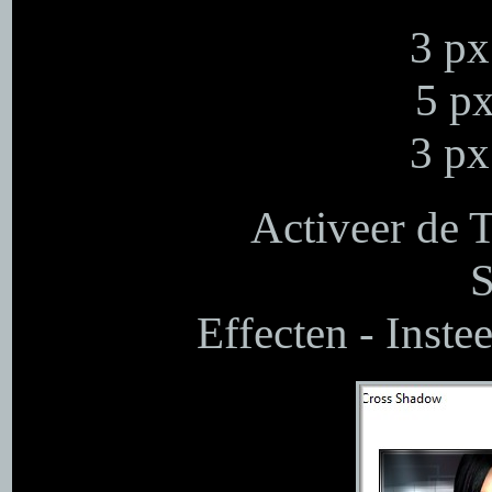
3 px
5 px
3 px
Activeer de T
S
Effecten - Inste