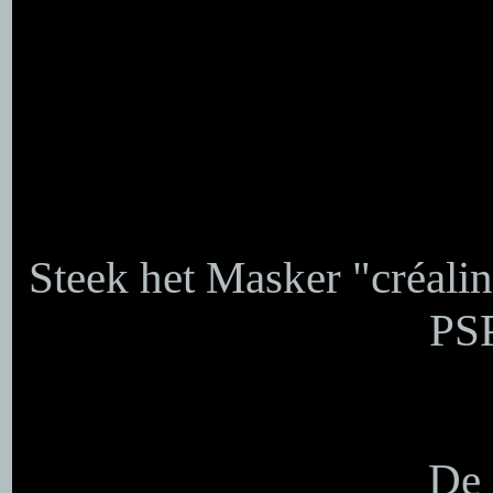
Steek het Masker "créali
PSP
De 