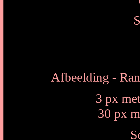
S
Afbeelding - Ran
3 px me
30 px m
S