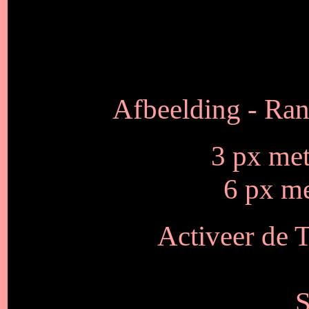
Afbeelding - Ran
3 px me
6 px m
Activeer de T
S