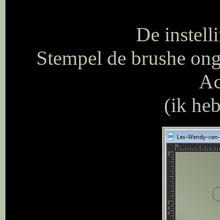
De instell
Stempel de brushe onge
Ac
(ik he