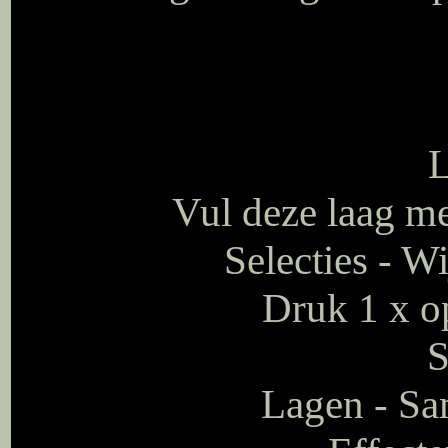
L
Vul deze laag m
Selecties - W
Druk 1 x op
S
Lagen - S