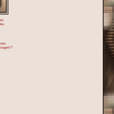
en.
den.
rans.
vragen!!!