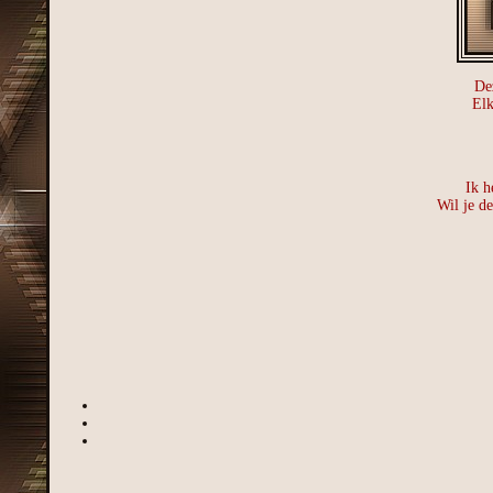
De
Elk
Ik h
Wil je d