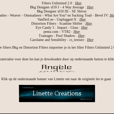
Filters Unlimited 2.0 :
Hier
.
Bkg Designer sf10 I - 4 Way Average :
Hier
.
Bkg Designer sf10 III - SE Shiver.
adies - Weaver - Ommadawn - What Are You? en Sucking Toad - Bevel IV:
Hi
VanDerLee - Unplugged-X :
Hier
.
Distortion Filters - Scanline Shifter :
Hier
.
Eye Candy 5 : Impact - Glass :
Hier
.
penta.com - VTR2 :
Hier
.
Tramages - Pool Shadow :
Hier
.
Carolaine and Sensibility - cs_texture :
Hier
.
e filters Bkg en Distortion Filters importeer je in het filter Filters Unlimited 2.
aterialen voor deze les kan je downloaden door op onderstaande button te klik
Klik op de onderstaande banner van Linette om naar de originele les te gaan :