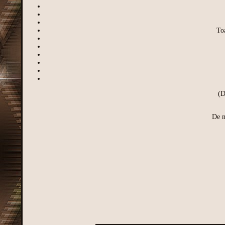
To
(D
De m