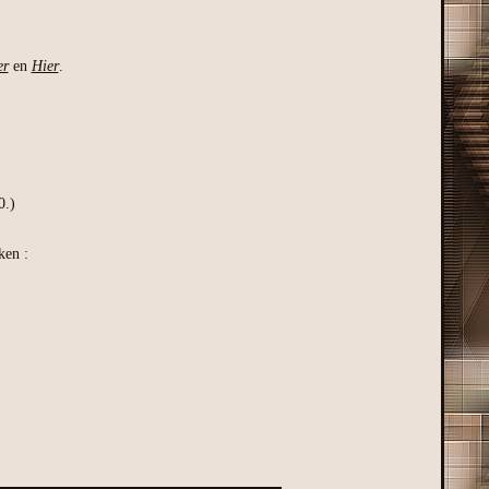
er
en
Hier
.
0.)
ken :