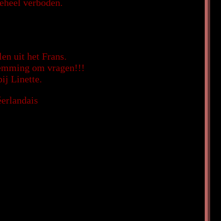
geheel verboden.
en uit het Frans.
stemming om vragen!!!
ij Linette.
éerlandais