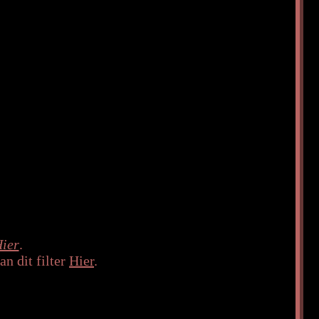
ier
.
n dit filter
Hier
.