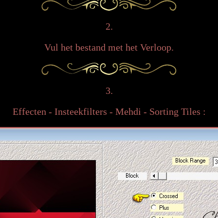
2.
Vul het bestand met het Verloop.
3.
Effecten - Insteekfilters - Mehdi - Sorting Tiles :