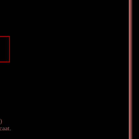
)
caat.