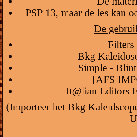
De materi
PSP 13, maar de les kan o
De gebruik
Filters
Bkg Kaleidosc
Simple - Blin
[AFS IMPO
It@lian Editors E
(Importeer het Bkg Kaleidscope 
U