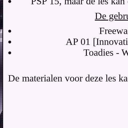
PSP 15, maar de les kan 
De gebru
Freewar
AP 01 [Innovati
Toadies - 
De materialen voor deze les k