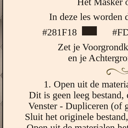
Het Masker o
In deze les worden 
#281F18
#FD
Zet je Voorgrondk
en je Achterg
1. Open uit de materi
Dit is geen leeg bestand, d
Venster - Dupliceren (of
Sluit het originele bestan
Open uit de materialen he