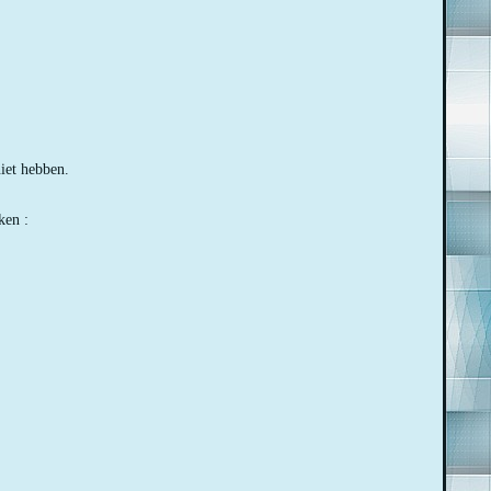
niet hebben.
ken :