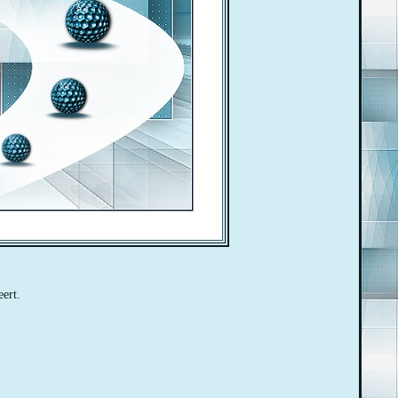
eert.