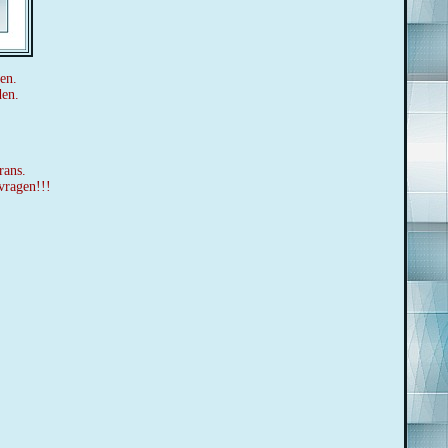
en.
den.
rans.
vragen!!!