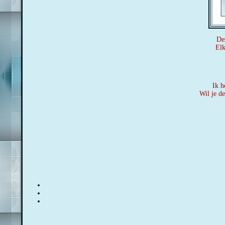
De
Elk
Ik h
Wil je d