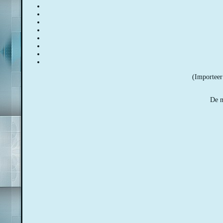
(Importeer 
De m