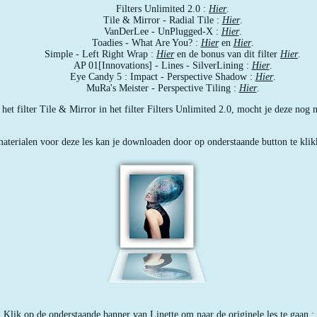
Filters Unlimited 2.0 :
Hier
.
Tile & Mirror - Radial Tile :
Hier
.
VanDerLee - UnPlugged-X :
Hier
.
Toadies - What Are You? :
Hier
en
Hier
.
Simple - Left Right Wrap :
Hier
en de bonus van dit filter
Hier
.
AP 01[Innovations] - Lines - SilverLining :
Hier
.
Eye Candy 5 : Impact - Perspective Shadow :
Hier
.
MuRa's Meister - Perspective Tiling :
Hier
.
het filter Tile & Mirror in het filter Filters Unlimited 2.0, mocht je deze nog 
aterialen voor deze les kan je downloaden door op onderstaande button te klik
Klik op de onderstaande banner van Linette om naar de originele les te gaan :