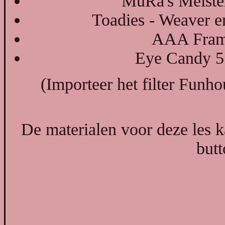
MuRa's Meister
Toadies - Weaver 
AAA Frame
Eye Candy 5 
(Importeer het filter Funhou
De materialen voor deze les 
butt