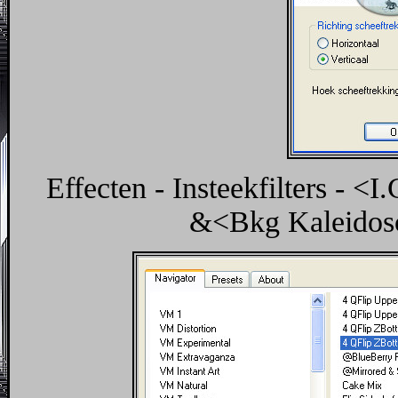
Effecten - Insteekfilters - <
&<Bkg Kaleidosc