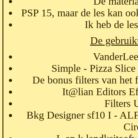
De materia
PSP 15, maar de les kan oo
Ik heb de le
De gebruikte
VanderLee
Simple - Pizza Slic
De bonus filters van het 
It@lian Editors Ef
Filters 
Bkg Designer sf10 I - AL
Cir