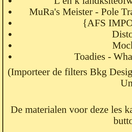
L en k landksiteof
MuRa's Meister - Pole Tr
{AFS IMPOR
Disto
Mock
Toadies - Wha
(Importeer de filters Bkg Desi
Un
De materialen voor deze les 
butt