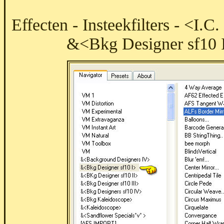
Effecten - Insteekfilters - <I.
&<Bkg Designer sf10 I