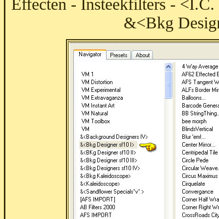
Effecten - Insteekfilters - <I.
&<Bkg Designe