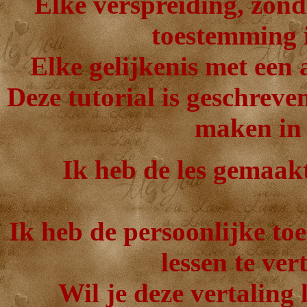
Elke verspreiding, zond
toestemming i
Elke gelijkenis met een 
Deze tutorial is geschreve
maken in 
Ik heb de les gemaak
Ik heb de persoonlijke t
lessen te ver
Wil je deze vertaling