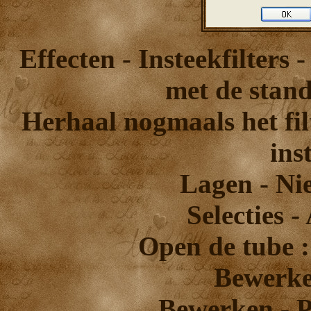
Effecten - Insteekfilters
met de stand
Herhaal nogmaals het fil
ins
Lagen - Ni
Selecties -
Open de tube :
Bewerke
Bewerken - Pl