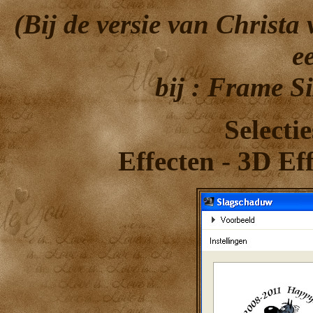
(Bij de versie van Christa 
e
bij : Frame S
Selecti
Effecten - 3D Ef