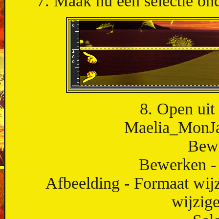
7. Maak nu een selectie ond
8. Open uit 
Maelia_MonJa
Bewe
Bewerken - 
Afbeelding - Formaat wijz
wijzig