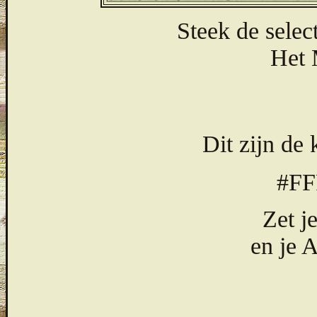
Steek de selec
Het 
Dit zijn de 
#F
Zet j
en je 