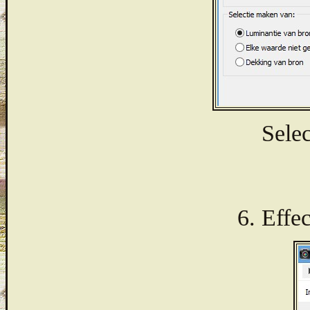
Selec
6. Effe