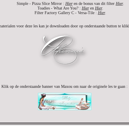
Simple - Pizza Slice Mirror :
Hier
en de bonus van dit filter
Hier
.
Toadies - What Are You? :
Hier
en
Hier
.
Filter Factory Gallery C - Versa-Tile :
Hier
.
aterialen voor deze les kan je downloaden door op onderstaande button te klik
Klik op de onderstaande banner van Maxou om naar de originele les te gaan :