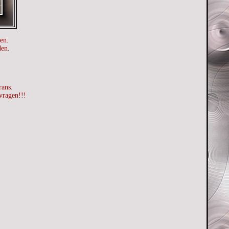
en.
den.
rans.
vragen!!!