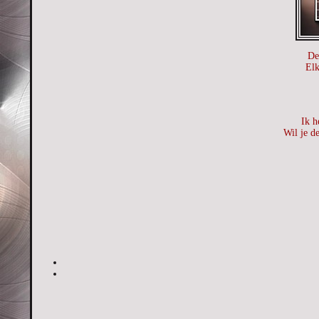
De
Elk
Ik h
Wil je d