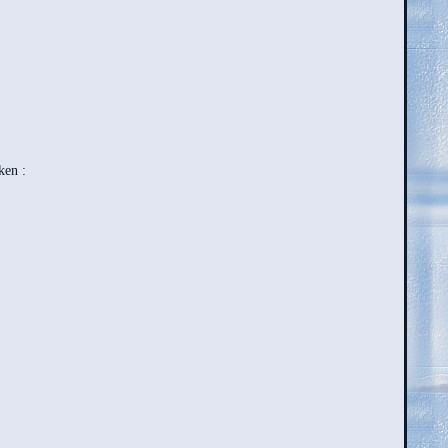
ken :