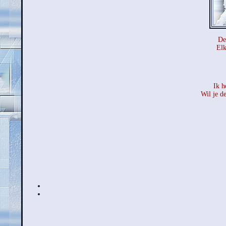
De
Elk
Ik h
Wil je d