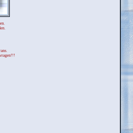
en.
den.
rans.
vragen!!!