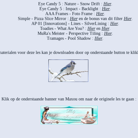
Eye Candy 5 : Nature - Snow Drift :
Hier
.
Eye Candy 5 : Impact - Backlight :
Hier
.
AAA Frames - Foto Frame :
Hier
.
Simple - Pizza Slice Mirror :
Hier
en de bonus van dit filter
Hier
.
AP 01 [Innovations] - Lines - SilverLining :
Hier
.
Toadies - What Are You? :
Hier
en
Hier
.
MuRa's Meister - Perspective Tiling :
Hier
.
Tramages - Pool Shadow :
Hier
.
aterialen voor deze les kan je downloaden door op onderstaande button te klik
Klik op de onderstaande banner van Maxou om naar de originele les te gaan :